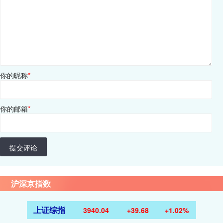
你的昵称
*
你的邮箱
*
提交评论
沪深京指数
上证综指
3940.04
+39.68
+1.02%