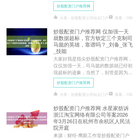
25.55万亿元人民币（等值3.56万亿美
炒股配资门户推荐网
元）。其中，....
分类：炒股配资公司站点门户
查看：199
炒股配资门户推荐网 仅加强一天
就数据超标，官方钦定三个克制司
马懿的英雄，靠谱吗？_刘备_张飞
_技能
大家好我是指尖炒股配资门户推荐网，
仅仅加强一天，司马懿的数据就已经初
现超标的迹象，当然了，别管是因为数
值提升所致，还是因为皮肤特效太淡的
炒股配资门户推荐网
关系，毕竟数据不会骗人，....
分类：炒股配资公司站点门户
查看：135
炒股配资门户推荐网 水星家纺诉
浙江淘宝网络有限公司等案2026
年3月26日在杭州市余杭区人民法
院开庭
来源：财经-鹰眼工作室炒股配资门户