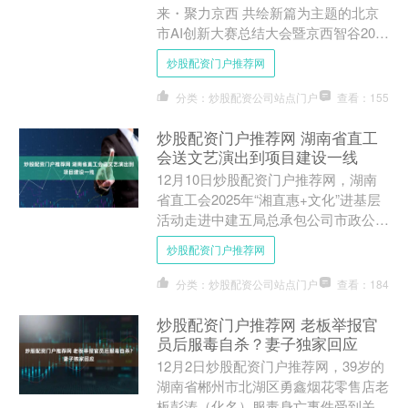
来・聚力京西 共绘新篇为主题的北京
市AI创新大赛总结大会暨京西智谷2025
年度发布会在中关村门头沟园成功举
炒股配资门户推荐网
办。活动由北....
分类：炒股配资公司站点门户
查看：155
炒股配资门户推荐网 湖南省直工
会送文艺演出到项目建设一线
12月10日炒股配资门户推荐网，湖南
省直工会2025年“湘直惠+文化”进基层
活动走进中建五局总承包公司市政公司
长沙高铁西站产业新城一期工程PPP项
炒股配资门户推荐网
目现场，150....
分类：炒股配资公司站点门户
查看：184
炒股配资门户推荐网 老板举报官
员后服毒自杀？妻子独家回应
12月2日炒股配资门户推荐网，39岁的
湖南省郴州市北湖区勇鑫烟花零售店老
板彭涛（化名）服毒身亡事件受到关