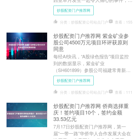
岁青年莫哈末依克马疑因饮用未清洗的
炒股配资门户推荐网
罐装饮料，染上鼠尿病....
分类：炒股配资公司站点门户
查看：155
炒股配资门户推荐网 紫金矿业参
股公司4500万元项目环评获原则
同意
每经AI快讯，“A股绿色报告”项目监控
到的数据显示，紫金矿业
（SH601899）参股公司福建常青新能
源科技有限公司氯化钴、硫酸镍晶体生
炒股配资门户推荐网
产线及配套设施改造项目环评....
分类：炒股配资公司站点门户
查看：111
炒股配资门户推荐网 侨商选择重
庆！签约项目10个，签约金额
33.53亿元
7月17日炒股配资门户推荐网，第一
届“一带一路”华侨华人合作发展大会在