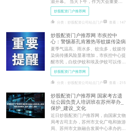
渝开幕。 当天下午，作为大会重要活
动之一，“侨助高质量发展”投资交流专
炒股配资门户推荐网
场举行，设政策推介、....
分类：炒股配资公司站点门户
查看：147
炒股配资门户推荐网 市疾控中
心：警惕基孔肯雅热等蚊媒传染病
夏季气温高、雨水多、蚊虫多，蚊媒传
染病传播风险显著增加，市疾控中心提
醒市民，白纹伊蚊和埃及伊蚊可以传播
基孔肯雅热等多种病毒性疾病，给人和
炒股配资门户推荐网
动物带来严重的危害。市民....
分类：炒股配资公司站点门户
查看：215
炒股配资门户推荐网 国家考古遗
址公园负责人培训班在苏州举办_
保护_建设_文化
近日炒股配资门户推荐网，由国家文物
局考古司主办，苏州市文化广电和旅游
局、苏州市文旅融合发展中心承办的国