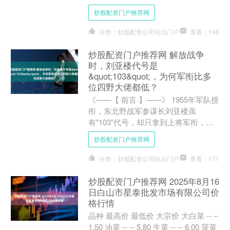
网，本周二在社交媒体平台集结的美国
炒股配资门户推荐网
散户又瞄准了他们的“新....
分类：炒股配资公司站点门户
查看：146
炒股配资门户推荐网 解放战争
时，刘亚楼代号是
&quot;103&quot;，为何军衔比多
位四野大佬都低？
《——【·前言·】——》 1955年军队授
衔，东北野战军参谋长刘亚楼虽
有"103"代号，却只拿到上将军衔，比
起同在四野的黄克诚、谭政、萧劲光等
炒股配资门户推荐网
大将们矮了一截。 ....
分类：炒股配资公司站点门户
查看：171
炒股配资门户推荐网 2025年8月16
日白山市星泰批发市场有限公司价
格行情
品种 最高价 最低价 大宗价 大白菜 -- --
1.50 油菜 -- -- 5.80 生菜 -- -- 6.00 菠菜