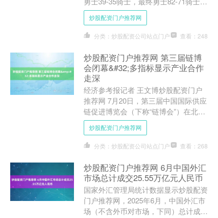
勇士39-35骑士，最终勇士82-71骑士。
金州勇士克里斯-曼农17分5板2助炒股
炒股配资门户推荐网
配资门....
分类：炒股配资公司站点门户
查看：248
炒股配资门户推荐网 第三届链博
会闭幕&#32;多指标显示产业合作
走深
经济参考报记者 王文博炒股配资门户
推荐网 7月20日，第三届中国国际供应
链促进博览会（下称“链博会”）在北京
闭幕。记者在闭幕发布会上获悉，本届
炒股配资门户推荐网
链博会参展规模、观....
分类：炒股配资公司站点门户
查看：268
炒股配资门户推荐网 6月中国外汇
市场总计成交25.55万亿元人民币
国家外汇管理局统计数据显示炒股配资
门户推荐网，2025年6月，中国外汇市
场（不含外币对市场，下同）总计成交