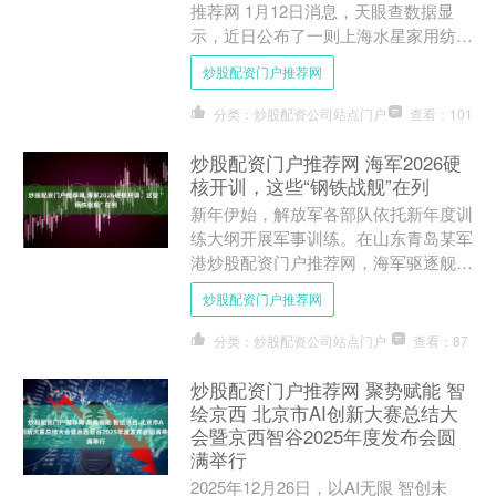
推荐网 1月12日消息，天眼查数据显
示，近日公布了一则上海水星家用纺织
品股份有限公司作为原告/上诉人的开
炒股配资门户推荐网
庭公告，案号为（202....
分类：炒股配资公司站点门户
查看：101
炒股配资门户推荐网 海军2026硬
核开训，这些“钢铁战舰”在列
新年伊始，解放军各部队依托新年度训
练大纲开展军事训练。在山东青岛某军
港炒股配资门户推荐网，海军驱逐舰某
支队官兵整装待发。 Your browser is
炒股配资门户推荐网
not....
分类：炒股配资公司站点门户
查看：87
炒股配资门户推荐网 聚势赋能 智
绘京西 北京市AI创新大赛总结大
会暨京西智谷2025年度发布会圆
满举行
2025年12月26日，以AI无限 智创未