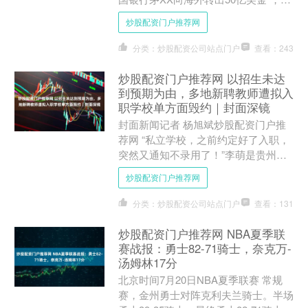
米集团公关部总经理王化发文辟谣称，
炒股配资门户推荐网
经核实，小米集....
分类：炒股配资公司站点门户
查看：243
炒股配资门户推荐网 以招生未达
到预期为由，多地新聘教师遭拟入
职学校单方面毁约｜封面深镜
封面新闻记者 杨旭斌炒股配资门户推
荐网 “私立学校，之前约定好了入职，
突然又通知不录用了！”李萌是贵州某
师范类院校的应届毕业生，在今年4
炒股配资门户推荐网
月，她通过校招向一所私立....
分类：炒股配资公司站点门户
查看：131
炒股配资门户推荐网 NBA夏季联
赛战报：勇士82-71骑士，奈克万-
汤姆林17分
北京时间7月20日NBA夏季联赛 常规
赛，金州勇士对阵克利夫兰骑士。半场