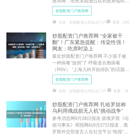
推荐网，依然未能通过联邦政府临时拨
款法案。截至当天，美国联邦政府“停
炒股配资门户推荐网
摆”已经20天。 ....
分类：炒股配资公司站点门户
查看：200
炒股配资门户推荐网 “全家被干
翻”！广东紧急提醒：传染性强！
网友：吃席时染上
最近炒股配资门户推荐网 不少孩子被
一种病毒“放倒”了 呼吸道合胞病毒
（RSV） “上海儿科开始排队”的话题
引起热议 其中不少是呼吸道合胞病毒
炒股配资门户推荐网
患者 有人在国庆假....
分类：炒股配资公司站点门户
查看：78
炒股配资门户推荐网 扎哈罗娃称
乌利用俄战损无人机“挑动战争”
参考消息网9月28日报道 据俄罗斯《论
据与事实》周报网站9月27日报道，俄
罗斯外交部发言人在社交平台“电报”上