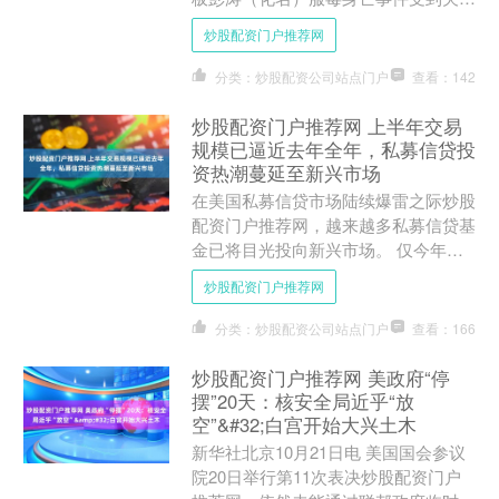
注。 此前，有媒体援引知情人信息报
炒股配资门户推荐网
道称，彭因销售许可证办....
分类：炒股配资公司站点门户
查看：142
炒股配资门户推荐网 上半年交易
规模已逼近去年全年，私募信贷投
资热潮蔓延至新兴市场
在美国私募信贷市场陆续爆雷之际炒股
配资门户推荐网，越来越多私募信贷基
金已将目光投向新兴市场。 仅今年上
半年，新兴市场私募信贷基金相关交易
炒股配资门户推荐网
规模就已逼近去年全年。市....
分类：炒股配资公司站点门户
查看：166
炒股配资门户推荐网 美政府“停
摆”20天：核安全局近乎“放
空”&#32;白宫开始大兴土木
新华社北京10月21日电 美国国会参议
院20日举行第11次表决炒股配资门户