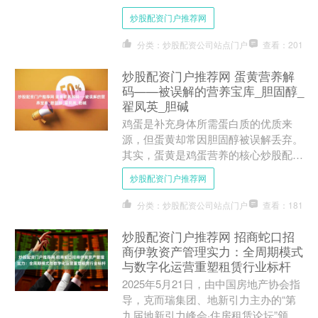
不过对于有些人来说，原本解决“痛
炒股配资门户推荐网
点”的共享单车却成....
分类：炒股配资公司站点门户
查看：201
炒股配资门户推荐网 蛋黄营养解
码——被误解的营养宝库_胆固醇_
翟凤英_胆碱
鸡蛋是补充身体所需蛋白质的优质来
源，但蛋黄却常因胆固醇被误解丢弃。
其实，蛋黄是鸡蛋营养的核心炒股配资
门户推荐网，科学食用才能解锁其健康
炒股配资门户推荐网
价值。吃蛋黄真的会升高胆固....
分类：炒股配资公司站点门户
查看：181
炒股配资门户推荐网 招商蛇口招
商伊敦资产管理实力：全周期模式
与数字化运营重塑租赁行业标杆
2025年5月21日，由中国房地产协会指
导，克而瑞集团、地新引力主办的“第
九届地新引力峰会·住房租赁论坛”颁奖