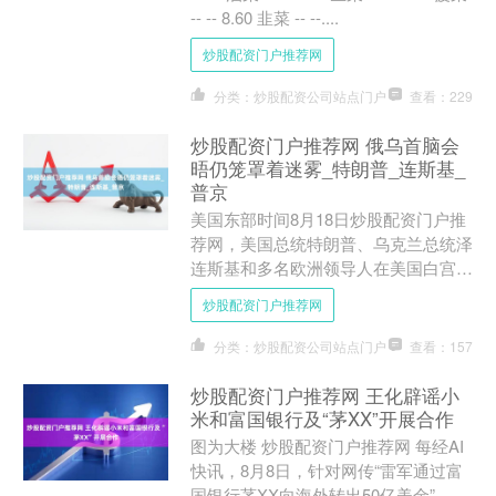
-- -- 8.60 韭菜 -- --....
炒股配资门户推荐网
分类：炒股配资公司站点门户
查看：229
炒股配资门户推荐网 俄乌首脑会
晤仍笼罩着迷雾_特朗普_连斯基_
普京
美国东部时间8月18日炒股配资门户推
荐网，美国总统特朗普、乌克兰总统泽
连斯基和多名欧洲领导人在美国白宫举
行多方会晤 新华社发 羊城晚报国际评
炒股配资门户推荐网
论员 钱克锦 有关俄....
分类：炒股配资公司站点门户
查看：157
炒股配资门户推荐网 王化辟谣小
米和富国银行及“茅XX”开展合作
图为大楼 炒股配资门户推荐网 每经AI
快讯，8月8日，针对网传“雷军通过富
国银行茅XX向海外转出50亿美金”，小