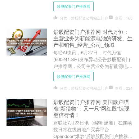
家考古遗址公园负责人培训班在苏州开
炒股配资门户推荐网
班。来自全国各地的国家考....
分类：炒股配资公司站点门户
查看：165
炒股配资门户推荐网 时代万恒：
主营业务为新能源电池的研发、生
产和销售_经营_公司_领域
每经AI快讯，6月27日，时代万恒
(600241.SH)发布异动公告炒股配资门
户推荐网，公司主营业务为新能源电池
的研发、生产和销售，涉及锂离子电池
炒股配资门户推荐网
和镍氢电池两部....
分类：炒股配资公司站点门户
查看：224
炒股配资门户推荐网 美国散户瞄
准“新猎物”：又一只“网红股”惊现
翻倍行情！
财联社7月23日讯（编辑 潇湘）在连续
数日将在线房地产买卖平台
Opendoor“爆炒”后炒股配资门户推荐