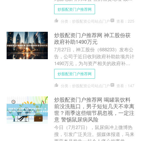
典礼在上海举办，招商蛇口旗下招商伊
炒股配资门户推荐网
敦公寓喜获“20....
分类：炒股配资公司站点门户
查看：225
炒股配资门户推荐网 神工股份获
政府补助1490万元
7月27日，神工股份（688233）发布公
告，公司于近日收到政府补助款项共计
1490万元，为与资产相关的政府补
助。该补助款项的确认及会计处理将依
炒股配资门户推荐网
据审计机构的年度....
分类：炒股配资公司站点门户
查看：147
炒股配资门户推荐网 喝罐装饮料
前没洗瓶口，男子短短几天不幸离
世？雨季这些细节易忽视，一定注
意 警惕鼠尿病风险
今日（7月27日），鼠尿病冲上微博热
搜，引发广泛关注。据媒体报道，马来
西亚本月发生一起令人痛心的事件，23